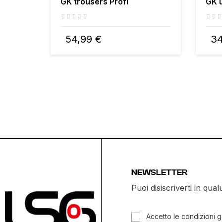
GK trousers Profi
GK 
54,99 €
34
NEWSLETTER
Puoi disiscriverti in q
Accetto le condizioni ge