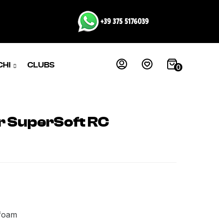
CHI
CLUBS
0
r SuperSoft RC
 foam