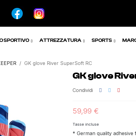
O SPORTIVO
ATTREZZATURA
SPORTS
MAR
KEEPER
GK glove River SuperSoft RC
GK glove Rive
Condividi
59,99 €
Tasse incluse
* German quality adhesive