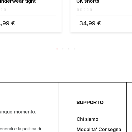
underwear tight
GK shorts
,99 €
34,99 €
SUPPORTO
ualunque momento.
Chi siamo
nerali e la politica di
Modalita' Consegna