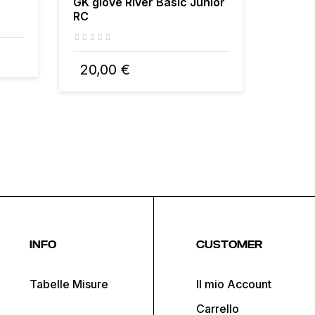
GK glove River Basic Junior
GK un
RC
50,0
20,00 €
INFO
CUSTOMER
Tabelle Misure
Il mio Account
Carrello