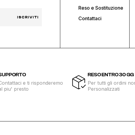
Reso e Sostituzione
ISCRIVITI
Contattaci
SUPPORTO
RESO ENTRO 30 GG
Contattaci e ti risponderemo
Per tutti gli ordini no
al piu' presto
Personalizzati