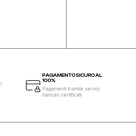
PAGAMENTO SICURO AL
100%
n
Pagamenti tramite servizi
bancari certificati