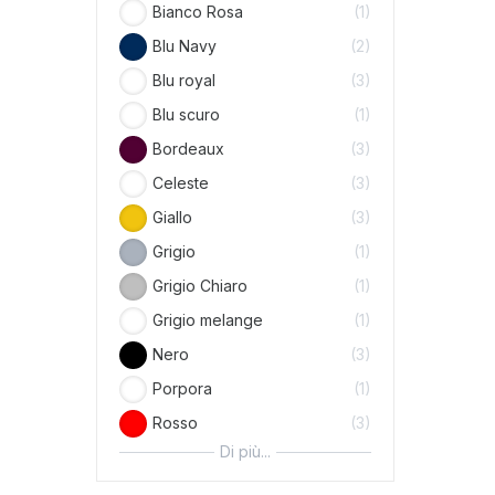
Bianco Rosa
1
Blu Navy
2
Blu royal
3
Blu scuro
1
Bordeaux
3
Celeste
3
Giallo
3
Grigio
1
Grigio Chiaro
1
Grigio melange
1
Nero
3
Porpora
1
Rosso
3
Di più...