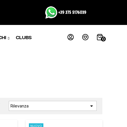
CHI
CLUBS
0
a

Rilevanza
:
NUOVO