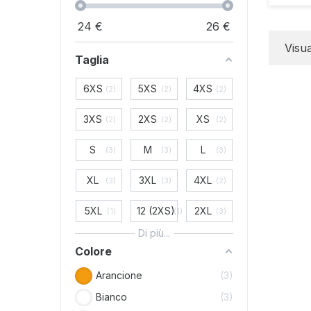
24
€
26
€
Visua
Taglia
6XS
5XS
4XS
2
2
2
3XS
2XS
XS
2
2
2
S
M
L
3
3
3
XL
3XL
4XL
3
3
2
5XL
12 (2XS)
2XL
1
1
3
Di più...
Colore
Arancione
3
Bianco
3