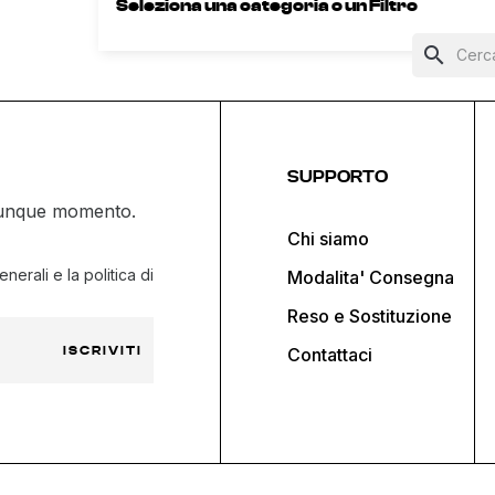
Seleziona una categoria o un Filtro
search
SUPPORTO
ualunque momento.
Chi siamo
nerali e la politica di
Modalita' Consegna
Reso e Sostituzione
ISCRIVITI
Contattaci