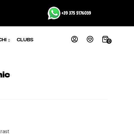
CHI
CLUBS
0
mic
trast