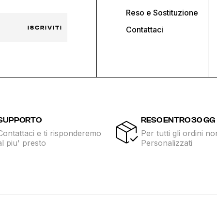
Reso e Sostituzione
ISCRIVITI
Contattaci
SUPPORTO
RESO ENTRO 30 GG
Contattaci e ti risponderemo
Per tutti gli ordini no
al piu' presto
Personalizzati