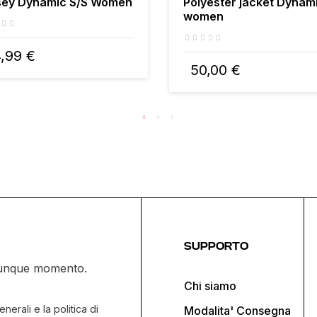
sey Dynamic S/S Women
Polyester jacket Dynam
women
,99 €
50,00 €
SUPPORTO
ualunque momento.
Chi siamo
nerali e la politica di
Modalita' Consegna