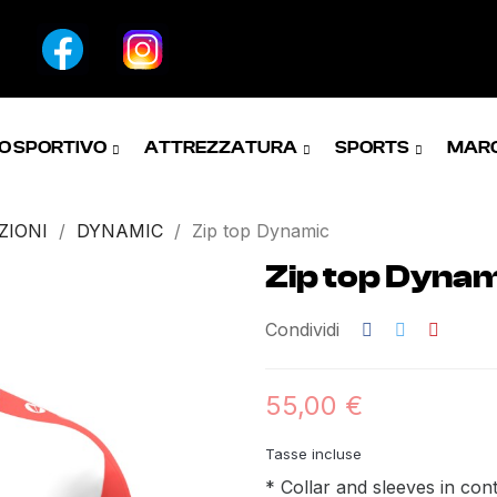
O SPORTIVO
ATTREZZATURA
SPORTS
MAR
ZIONI
DYNAMIC
Zip top Dynamic
Zip top Dyna
Condividi
55,00 €
Tasse incluse
* Collar and sleeves in con