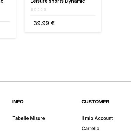
ic
Leisure shorts Dynamic
Zip to
39,99 €
50,0
INFO
CUSTOMER
Tabelle Misure
Il mio Account
Carrello