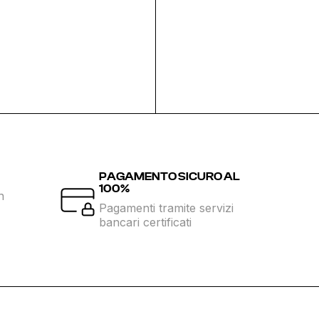
PAGAMENTO SICURO AL
100%
n
Pagamenti tramite servizi
bancari certificati